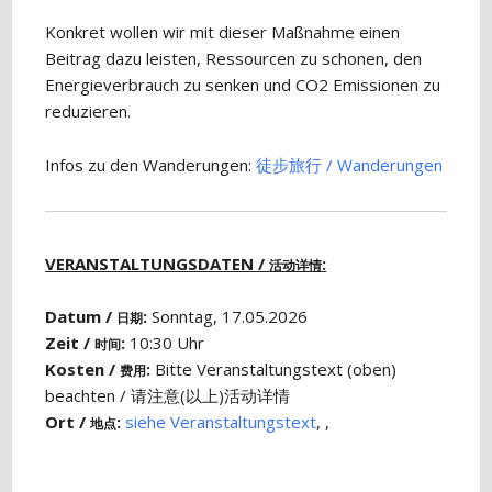
Konkret wollen wir mit dieser Maßnahme einen
Beitrag dazu leisten, Ressourcen zu schonen, den
Energieverbrauch zu senken und CO2 Emissionen zu
reduzieren.
Infos zu den Wanderungen:
徒步​旅行 / Wanderungen
VERANSTALTUNGSDATEN /
:
活动详情
Datum /
:
Sonntag, 17.05.2026
日期
Zeit /
:
10:30 Uhr
时间
Kosten /
:
Bitte Veranstaltungstext (oben)
费用
beachten / 请注意(以上)活动详情
Ort /
:
siehe Veranstaltungstext
, ,
地点