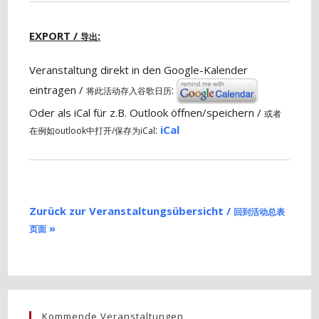
EXPORT /
:
导出
Veranstaltung direkt in den Google-Kalender
eintragen /
:
将此活动存入谷歌日历
Oder als iCal für z.B. Outlook öffnen/speichern /
或者
:
iCal
在例如outlook中打开/保存为iCal
Zurück zur Veranstaltungsübersicht /
回到活动总表
»
页面
Kommende Veranstaltungen