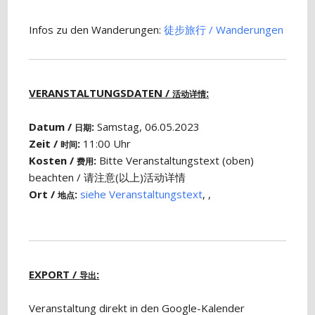
Infos zu den Wanderungen:
徒步​旅行 / Wanderungen
VERANSTALTUNGSDATEN /
:
活动详情
Datum /
:
Samstag, 06.05.2023
日期
Zeit /
:
11:00 Uhr
时间
Kosten /
:
Bitte Veranstaltungstext (oben)
费用
beachten / 请注意(以上)活动详情
Ort /
:
siehe Veranstaltungstext
, ,
地点
EXPORT /
:
导出
Veranstaltung direkt in den Google-Kalender