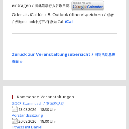
eintragen /
:
将此活动存入谷歌日历
Oder als iCal für z.B. Outlook öffnen/speichern /
或者
:
iCal
在例如outlook中打开/保存为iCal
Zurück zur Veranstaltungsübersicht /
回到活动总表
»
页面
Kommende Veranstaltungen
GDCF-Stammtisch / 友谊桥活动
13.08.2026 | 18:30 Uhr
Vorstandssitzung
20.08.2026 | 18:00 Uhr
Fitness mit Daniel