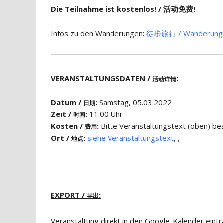
Die Teilnahme ist kostenlos! / 活动免费!
Infos zu den Wanderungen:
徒步​旅行 / Wanderung
VERANSTALTUNGSDATEN /
:
活动详情
Datum /
:
Samstag, 05.03.2022
日期
Zeit /
:
11:00 Uhr
时间
Kosten /
:
Bitte Veranstaltungstext (obe
费用
Ort /
:
siehe Veranstaltungstext
, ,
地点
EXPORT /
:
导出
Veranstaltung direkt in den Google-Kalender eint