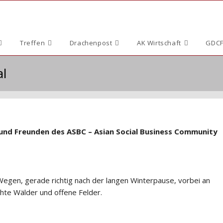
Treffen
Drachenpost
AK Wirtschaft
GDCF
al
und Freunden des ASBC – Asian Social Business Community
egen, gerade richtig nach der langen Winterpause, vorbei an
hte Wälder und offene Felder.