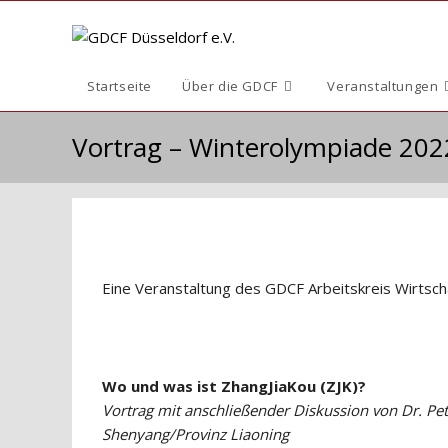
Zum
Inhalt
springen
Startseite
Über die GDCF
Veranstaltungen
Vortrag – Winterolympiade 202
Eine Veranstaltung des GDCF Arbeitskreis Wirtsch
Wo und was ist ZhangJiaKou (ZJK)?
Vortrag mit anschließender Diskussion von Dr. Pe
Shenyang/Provinz Liaoning