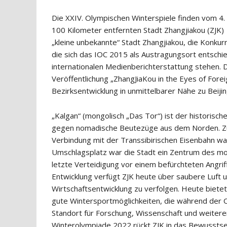
Die XXIV. Olympischen Winterspiele finden vom 4. b
100 Kilometer entfernten Stadt Zhangjiakou (ZJK)
„kleine unbekannte“ Stadt Zhangjiakou, die Konku
die sich das IOC 2015 als Austragungsort entschi
internationalen Medienberichterstattung stehen. 
Veröffentlichung „ZhangJiaKou in the Eyes of Fore
Bezirksentwicklung in unmittelbarer Nähe zu Beijin
„Kalgan“ (mongolisch „Das Tor“) ist der historisc
gegen nomadische Beutezüge aus dem Norden. Zum
Verbindung mit der Transsibirischen Eisenbahn war
Umschlagsplatz war die Stadt ein Zentrum des mod
letzte Verteidigung vor einem befürchteten Angrif
Entwicklung verfügt ZJK heute über saubere Luft
Wirtschaftsentwicklung zu verfolgen. Heute bietet
gute Wintersportmöglichkeiten, die während der 
Standort für Forschung, Wissenschaft und weiteren
Winterolympiade 2022 rückt ZJK in das Bewusstsein