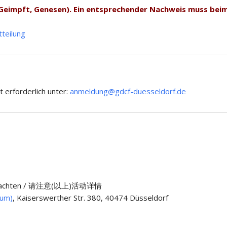
(Geimpft, Genesen). Ein entsprechender Nachweis muss bei
teilung
t erforderlich unter:
anmeldung@gdcf-duesseldorf.de
n) beachten / 请注意(以上)活动详情
aum)
, Kaiserswerther Str. 380, 40474 Düsseldorf