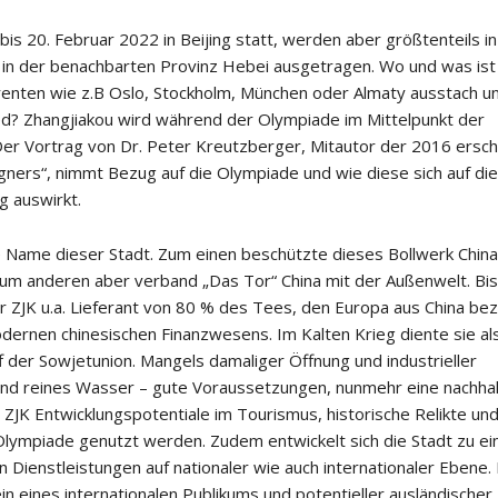
is 20. Februar 2022 in Beijing statt, werden aber größtenteils in
 in der benachbarten Provinz Hebei ausgetragen. Wo und was ist
rrenten wie z.B Oslo, Stockholm, München oder Almaty ausstach un
ed? Zhangjiakou wird während der Olympiade im Mittelpunkt der
Der Vortrag von Dr. Peter Kreutzberger, Mitautor der 2016 ersc
igners“, nimmt Bezug auf die Olympiade und wie diese sich auf die
g auswirkt.
he Name dieser Stadt. Zum einen beschützte dieses Bollwerk China
 anderen aber verband „Das Tor“ China mit der Außenwelt. Bis
 ZJK u.a. Lieferant von 80 % des Tees, den Europa aus China bez
ernen chinesischen Finanzwesens. Im Kalten Krieg diente sie al
f der Sowjetunion. Mangels damaliger Öffnung und industrieller
 und reines Wasser – gute Voraussetzungen, nunmehr eine nachhal
 ZJK Entwicklungspotentiale im Tourismus, historische Relikte un
Olympiade genutzt werden. Zudem entwickelt sich die Stadt zu e
 Dienstleistungen auf nationaler wie auch internationaler Ebene.
 eines internationalen Publikums und potentieller ausländischer