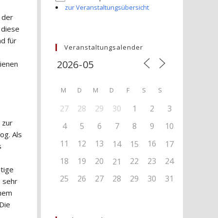
zur Veranstaltungsübersicht
 der
 diese
d für
Veranstaltungsalender
hienen
M
D
M
D
F
S
S
27
28
29
30
1
2
3
 zur
4
5
6
7
8
9
10
og. Als
11
12
13
16
14
15
17
s
18
19
20
22
23
24
21
tige
25
26
27
28
29
30
31
d sehr
inem
 Die