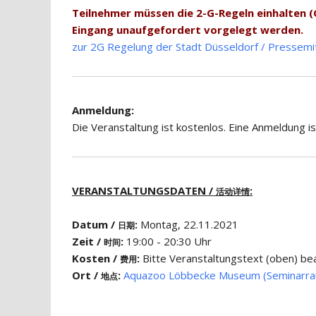
Teilnehmer müssen die 2-G-Regeln einhalten 
Eingang unaufgefordert vorgelegt werden.
zur 2G Regelung der Stadt Düsseldorf / Pressemit
Anmeldung:
Die Veranstaltung ist kostenlos. Eine Anmeldung is
VERANSTALTUNGSDATEN /
:
活动详情
Datum /
:
Montag, 22.11.2021
日期
Zeit /
:
19:00 - 20:30 Uhr
时间
Kosten /
:
Bitte Veranstaltungstext (obe
费用
Ort /
:
Aquazoo Löbbecke Museum (Seminarr
地点