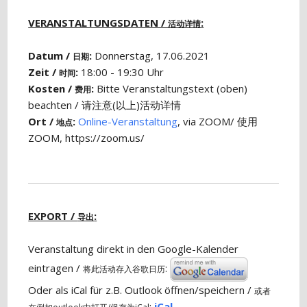
VERANSTALTUNGSDATEN /
:
活动详情
Datum /
:
Donnerstag, 17.06.2021
日期
Zeit /
:
18:00 - 19:30 Uhr
时间
Kosten /
:
Bitte Veranstaltungstext (oben)
费用
beachten / 请注意(以上)活动详情
Ort /
:
Online-Veranstaltung
, via ZOOM/ 使用
地点
ZOOM, https://zoom.us/
EXPORT /
:
导出
Veranstaltung direkt in den Google-Kalender
eintragen /
:
将此活动存入谷歌日历
Oder als iCal für z.B. Outlook öffnen/speichern /
或者
:
iCal