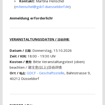
Kontakt:
Martina Henschel
(
m.henschel@gdcf-duesseldorf.de
)
Anmeldung erforderlich!
VERANSTALTUNGSDATEN /
:
活动详情
Datum /
:
Donnerstag, 15.10.2026
日期
Zeit /
:
18:00 - 19:30 Uhr
时间
Kosten /
:
Bitte Veranstaltungstext (oben)
费用
beachten / 请注意(以上)活动详情
Ort /
:
GDCF - Geschäftsstelle
, Bahnstrasse 9,
地点
40212 Düsseldorf