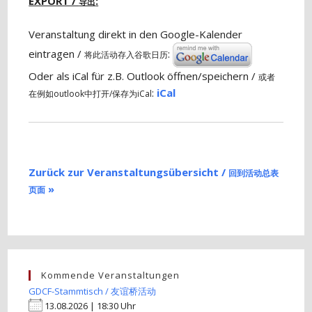
EXPORT /
:
导出
Veranstaltung direkt in den Google-Kalender
eintragen /
:
将此活动存入谷歌日历
Oder als iCal für z.B. Outlook öffnen/speichern /
或者
:
iCal
在例如outlook中打开/保存为iCal
Zurück zur Veranstaltungsübersicht /
回到活动总表
»
页面
Kommende Veranstaltungen
GDCF-Stammtisch / 友谊桥活动
13.08.2026 | 18:30 Uhr