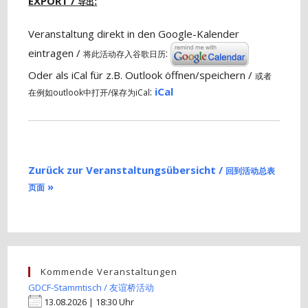
EXPORT /
:
导出
Veranstaltung direkt in den Google-Kalender
eintragen /
:
将此活动存入谷歌日历
Oder als iCal für z.B. Outlook öffnen/speichern /
或者
:
iCal
在例如outlook中打开/保存为iCal
Zurück zur Veranstaltungsübersicht /
回到活动总表
»
页面
Kommende Veranstaltungen
GDCF-Stammtisch / 友谊桥活动
13.08.2026 | 18:30 Uhr