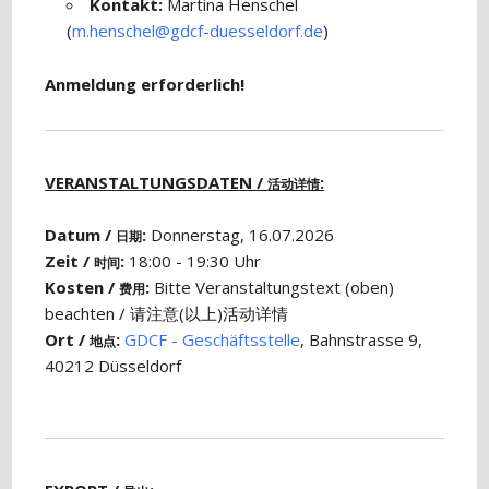
Kontakt:
Martina Henschel
(
m.henschel@gdcf-duesseldorf.de
)
Anmeldung erforderlich!
VERANSTALTUNGSDATEN /
:
活动详情
Datum /
:
Donnerstag, 16.07.2026
日期
Zeit /
:
18:00 - 19:30 Uhr
时间
Kosten /
:
Bitte Veranstaltungstext (oben)
费用
beachten / 请注意(以上)活动详情
Ort /
:
GDCF - Geschäftsstelle
, Bahnstrasse 9,
地点
40212 Düsseldorf