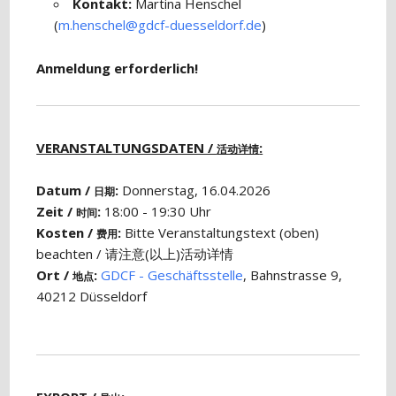
Kontakt:
Martina Henschel
(
m.henschel@gdcf-duesseldorf.de
)
Anmeldung erforderlich!
VERANSTALTUNGSDATEN /
:
活动详情
Datum /
:
Donnerstag, 16.04.2026
日期
Zeit /
:
18:00 - 19:30 Uhr
时间
Kosten /
:
Bitte Veranstaltungstext (oben)
费用
beachten / 请注意(以上)活动详情
Ort /
:
GDCF - Geschäftsstelle
, Bahnstrasse 9,
地点
40212 Düsseldorf