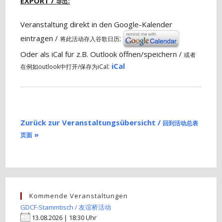
EXPORT /
:
导出
Veranstaltung direkt in den Google-Kalender
eintragen /
:
将此活动存入谷歌日历
Oder als iCal für z.B. Outlook öffnen/speichern /
或者
:
iCal
在例如outlook中打开/保存为iCal
Zurück zur Veranstaltungsübersicht /
回到活动总表
»
页面
Kommende Veranstaltungen
GDCF-Stammtisch / 友谊桥活动
13.08.2026 | 18:30 Uhr