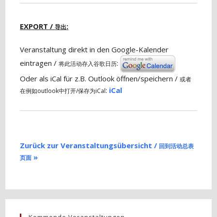
EXPORT /
:
导出
Veranstaltung direkt in den Google-Kalender
eintragen /
:
将此活动存入谷歌日历
Oder als iCal für z.B. Outlook öffnen/speichern /
或者
:
iCal
在例如outlook中打开/保存为iCal
Zurück zur Veranstaltungsübersicht /
回到活动总表
»
页面