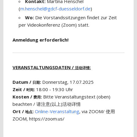
Kontakt:
Martina Henschel
(
m.henschel@gdcf-duesseldorf.de
)
Wo:
Die Vorstandssitzungen findet zur Zeit
per Videokonferenz (Zoom) statt.
Anmeldung erforderlich!
VERANSTALTUNGSDATEN /
:
活动详情
Datum /
:
Donnerstag, 17.07.2025
日期
Zeit /
:
18:00 - 19:30 Uhr
时间
Kosten /
:
Bitte Veranstaltungstext (oben)
费用
beachten / 请注意(以上)活动详情
Ort /
:
Online-Veranstaltung
, via ZOOM/ 使用
地点
ZOOM, https://zoom.us/