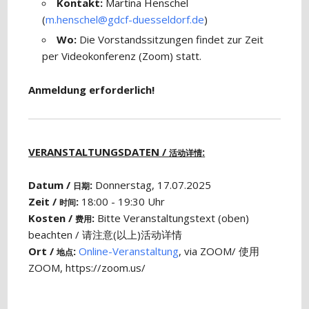
Kontakt:
Martina Henschel
(
m.henschel@gdcf-duesseldorf.de
)
Wo:
Die Vorstandssitzungen findet zur Zeit
per Videokonferenz (Zoom) statt.
Anmeldung erforderlich!
VERANSTALTUNGSDATEN /
:
活动详情
Datum /
:
Donnerstag, 17.07.2025
日期
Zeit /
:
18:00 - 19:30 Uhr
时间
Kosten /
:
Bitte Veranstaltungstext (oben)
费用
beachten / 请注意(以上)活动详情
Ort /
:
Online-Veranstaltung
, via ZOOM/ 使用
地点
ZOOM, https://zoom.us/