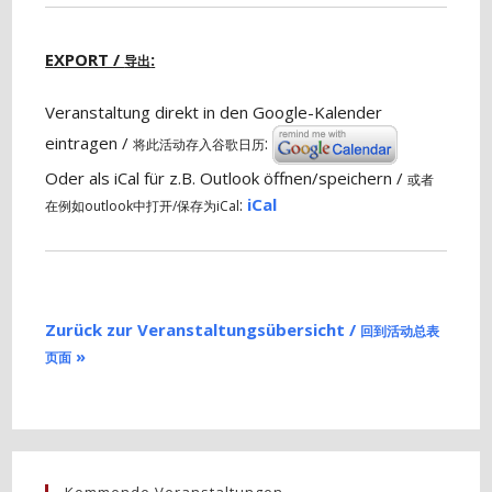
EXPORT /
:
导出
Veranstaltung direkt in den Google-Kalender
eintragen /
:
将此活动存入谷歌日历
Oder als iCal für z.B. Outlook öffnen/speichern /
或者
:
iCal
在例如outlook中打开/保存为iCal
Zurück zur Veranstaltungsübersicht /
回到活动总表
»
页面