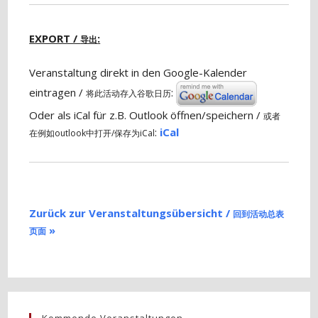
EXPORT /
:
导出
Veranstaltung direkt in den Google-Kalender
eintragen /
:
将此活动存入谷歌日历
Oder als iCal für z.B. Outlook öffnen/speichern /
或者
:
iCal
在例如outlook中打开/保存为iCal
Zurück zur Veranstaltungsübersicht /
回到活动总表
»
页面