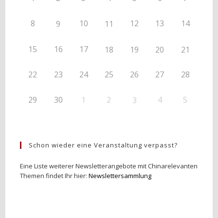
8
10
12
13
14
9
11
15
16
17
18
19
20
21
22
23
24
25
26
27
28
29
30
1
2
4
5
3
Schon wieder eine Veranstaltung verpasst?
Eine Liste weiterer Newsletterangebote mit Chinarelevanten
Themen findet Ihr hier:
Newslettersammlung