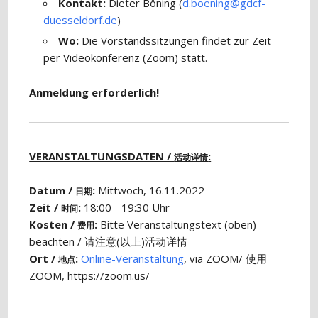
Kontakt:
Dieter Böning (
d.boening@gdcf-
duesseldorf.de
)
Wo:
Die Vorstandssitzungen findet zur Zeit
per Videokonferenz (Zoom) statt.
Anmeldung erforderlich!
VERANSTALTUNGSDATEN /
:
活动详情
Datum /
:
Mittwoch, 16.11.2022
日期
Zeit /
:
18:00 - 19:30 Uhr
时间
Kosten /
:
Bitte Veranstaltungstext (oben)
费用
beachten / 请注意(以上)活动详情
Ort /
:
Online-Veranstaltung
, via ZOOM/ 使用
地点
ZOOM, https://zoom.us/