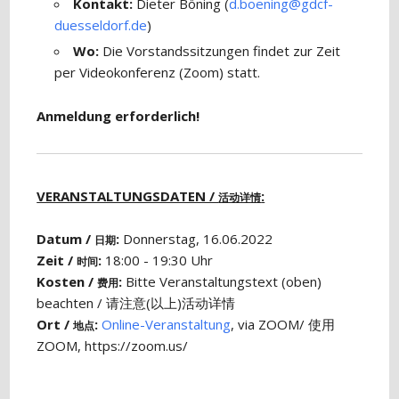
Kontakt:
Dieter Böning (
d.boening@gdcf-
duesseldorf.de
)
Wo:
Die Vorstandssitzungen findet zur Zeit
per Videokonferenz (Zoom) statt.
Anmeldung erforderlich!
VERANSTALTUNGSDATEN /
:
活动详情
Datum /
:
Donnerstag, 16.06.2022
日期
Zeit /
:
18:00 - 19:30 Uhr
时间
Kosten /
:
Bitte Veranstaltungstext (oben)
费用
beachten / 请注意(以上)活动详情
Ort /
:
Online-Veranstaltung
, via ZOOM/ 使用
地点
ZOOM, https://zoom.us/