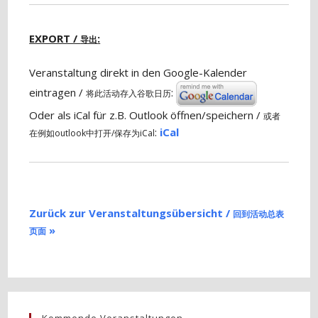
EXPORT /
:
导出
Veranstaltung direkt in den Google-Kalender
eintragen /
:
将此活动存入谷歌日历
Oder als iCal für z.B. Outlook öffnen/speichern /
或者
:
iCal
在例如outlook中打开/保存为iCal
Zurück zur Veranstaltungsübersicht /
回到活动总表
»
页面