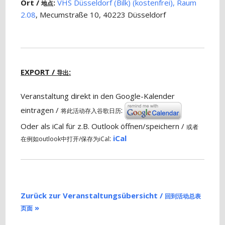
Ort /
:
VHS Düsseldorf (Bilk) (kostenfrei), Raum
地点
2.08
, Mecumstraße 10, 40223 Düsseldorf
EXPORT /
:
导出
Veranstaltung direkt in den Google-Kalender
eintragen /
:
将此活动存入谷歌日历
Oder als iCal für z.B. Outlook öffnen/speichern /
或者
:
iCal
在例如outlook中打开/保存为iCal
Zurück zur Veranstaltungsübersicht /
回到活动总表
»
页面