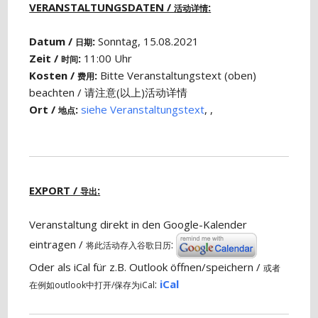
VERANSTALTUNGSDATEN /
:
活动详情
Datum /
:
Sonntag, 15.08.2021
日期
Zeit /
:
11:00 Uhr
时间
Kosten /
:
Bitte Veranstaltungstext (oben)
费用
beachten / 请注意(以上)活动详情
Ort /
:
siehe Veranstaltungstext
, ,
地点
EXPORT /
:
导出
Veranstaltung direkt in den Google-Kalender
eintragen /
:
将此活动存入谷歌日历
Oder als iCal für z.B. Outlook öffnen/speichern /
或者
:
iCal
在例如outlook中打开/保存为iCal