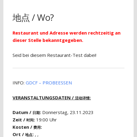
地点 / Wo?
Restaurant und Adresse werden rechtzeitig an
dieser Stelle bekanntgegeben.
Seid bei diesem Restaurant-Test dabei!
INFO:
GDCF – PROBEESSEN
VERANSTALTUNGSDATEN /
:
活动详情
Datum /
:
Donnerstag, 23.11.2023
日期
Zeit /
:
19:00 Uhr
时间
Kosten /
:
费用
Ort /
:
, ,
地点