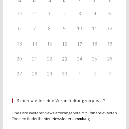
M
D
M
D
F
S
S
30
31
1
2
3
4
5
6
7
8
9
10
11
12
13
15
18
19
14
16
17
20
21
22
24
25
26
23
27
28
29
30
1
2
3
Schon wieder eine Veranstaltung verpasst?
Eine Liste weiterer Newsletterangebote mit Chinarelevanten
Themen findet Ihr hier:
Newslettersammlung