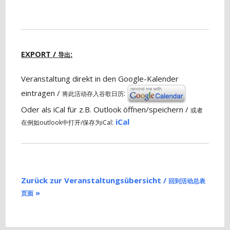
EXPORT /
:
导出
Veranstaltung direkt in den Google-Kalender
eintragen /
:
将此活动存入谷歌日历
Oder als iCal für z.B. Outlook öffnen/speichern /
或者
:
iCal
在例如outlook中打开/保存为iCal
Zurück zur Veranstaltungsübersicht /
回到活动总表
»
页面