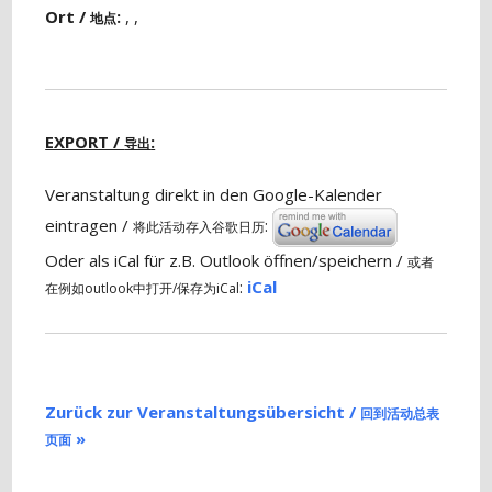
Ort /
:
, ,
地点
EXPORT /
:
导出
Veranstaltung direkt in den Google-Kalender
eintragen /
:
将此活动存入谷歌日历
Oder als iCal für z.B. Outlook öffnen/speichern /
或者
:
iCal
在例如outlook中打开/保存为iCal
Zurück zur Veranstaltungsübersicht /
回到活动总表
»
页面