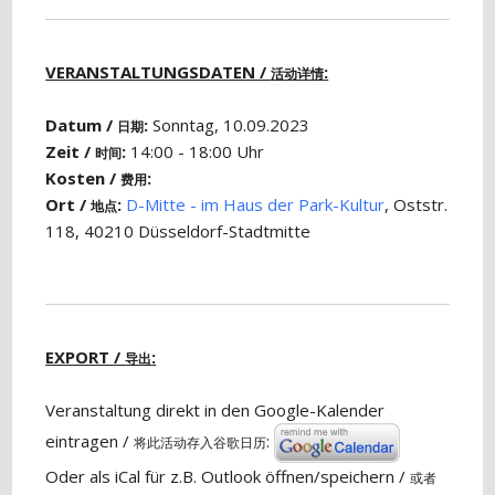
VERANSTALTUNGSDATEN /
:
活动详情
Datum /
:
Sonntag, 10.09.2023
日期
Zeit /
:
14:00 - 18:00 Uhr
时间
Kosten /
:
费用
Ort /
:
D-Mitte - im Haus der Park-Kultur
, Oststr.
地点
118, 40210 Düsseldorf-Stadtmitte
EXPORT /
:
导出
Veranstaltung direkt in den Google-Kalender
eintragen /
:
将此活动存入谷歌日历
Oder als iCal für z.B. Outlook öffnen/speichern /
或者