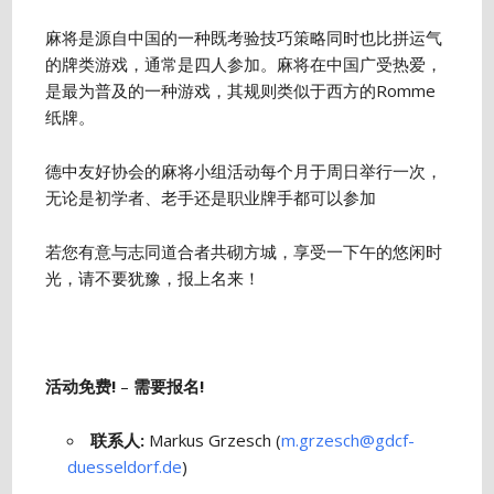
麻将是源自中国的一种既考验技巧策略同时也比拼运气
的牌类游戏，通常是四人参加。麻将在中国广受热爱，
是最为普及的一种游戏，其规则类似于西方的Romme
纸牌。
德中友好协会的麻将小组活动每个月于周日举行一次，
无论是初学者、老手还是职业牌手都可以参加
若您有意与志同道合者共砌方城，享受一下午的悠闲时
光，请不要犹豫，报上名来！
活动免费!
–
需要报名!
联系人:
Markus Grzesch (
m.grzesch@gdcf-
duesseldorf.de
)