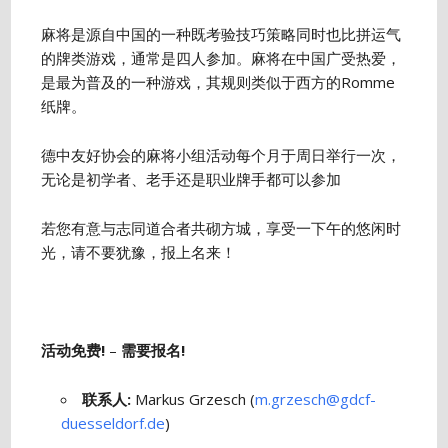
麻将是源自中国的一种既考验技巧策略同时也比拼运气
的牌类游戏，通常是四人参加。麻将在中国广受热爱，
是最为普及的一种游戏，其规则类似于西方的Romme
纸牌。
德中友好协会的麻将小组活动每个月于周日举行一次，
无论是初学者、老手还是职业牌手都可以参加
若您有意与志同道合者共砌方城，享受一下午的悠闲时
光，请不要犹豫，报上名来！
活动免费!
–
需要报名!
联系人:
Markus Grzesch (
m.grzesch@gdcf-
duesseldorf.de
)