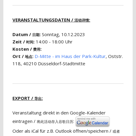
VERANSTALTUNGSDATEN /
:
活动详情
Datum /
:
Sonntag, 10.12.2023
日期
Zeit /
:
14:00 - 18:00 Uhr
时间
Kosten /
:
费用
Ort /
:
D-Mitte - im Haus der Park-Kultur
, Oststr.
地点
118, 40210 Düsseldorf-Stadtmitte
EXPORT /
:
导出
Veranstaltung direkt in den Google-Kalender
eintragen /
:
将此活动存入谷歌日历
Oder als iCal für z.B. Outlook öffnen/speichern /
或者