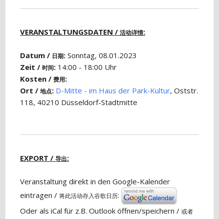
VERANSTALTUNGSDATEN /
:
活动详情
Datum /
:
Sonntag, 08.01.2023
日期
Zeit /
:
14:00 - 18:00 Uhr
时间
Kosten /
:
费用
Ort /
:
D-Mitte - im Haus der Park-Kultur
, Oststr.
地点
118, 40210 Düsseldorf-Stadtmitte
EXPORT /
:
导出
Veranstaltung direkt in den Google-Kalender
eintragen /
:
将此活动存入谷歌日历
Oder als iCal für z.B. Outlook öffnen/speichern /
或者