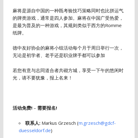
麻将是源自中国的一种既考验技巧策略同时也比拼运气
的牌类游戏，通常是四人参加。麻将在中国广受热爱，
是最为普及的一种游戏，其规则类似于西方的Romme
纸牌。
德中友好协会的麻将小组活动每个月于周日举行一次，
无论是初学者、老手还是职业牌手都可以参加
若您有意与志同道合者共砌方城，享受一下午的悠闲时
光，请不要犹豫，报上名来！
活动免费!
–
需要报名!
联系人:
Markus Grzesch (
m.grzesch@gdcf-
duesseldorf.de
)