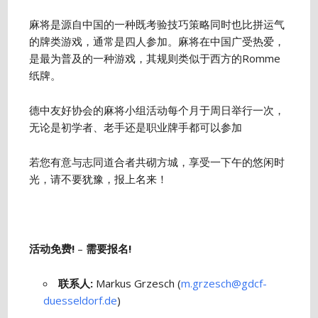
麻将是源自中国的一种既考验技巧策略同时也比拼运气
的牌类游戏，通常是四人参加。麻将在中国广受热爱，
是最为普及的一种游戏，其规则类似于西方的Romme
纸牌。
德中友好协会的麻将小组活动每个月于周日举行一次，
无论是初学者、老手还是职业牌手都可以参加
若您有意与志同道合者共砌方城，享受一下午的悠闲时
光，请不要犹豫，报上名来！
活动免费!
–
需要报名!
联系人:
Markus Grzesch (
m.grzesch@gdcf-
duesseldorf.de
)