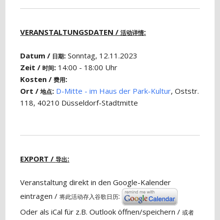
VERANSTALTUNGSDATEN /
:
活动详情
Datum /
:
Sonntag, 12.11.2023
日期
Zeit /
:
14:00 - 18:00 Uhr
时间
Kosten /
:
费用
Ort /
:
D-Mitte - im Haus der Park-Kultur
, Oststr.
地点
118, 40210 Düsseldorf-Stadtmitte
EXPORT /
:
导出
Veranstaltung direkt in den Google-Kalender
eintragen /
:
将此活动存入谷歌日历
Oder als iCal für z.B. Outlook öffnen/speichern /
或者