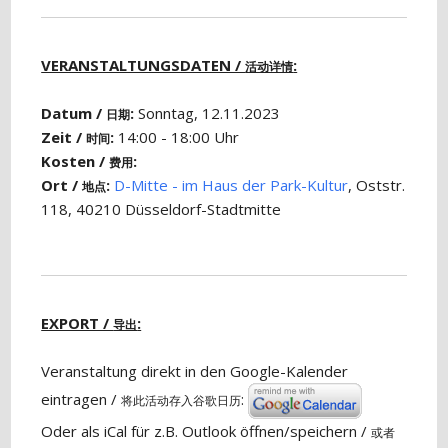
VERANSTALTUNGSDATEN /
:
活动详情
Datum /
:
Sonntag, 12.11.2023
日期
Zeit /
:
14:00 - 18:00 Uhr
时间
Kosten /
:
费用
Ort /
:
D-Mitte - im Haus der Park-Kultur
, Oststr.
地点
118, 40210 Düsseldorf-Stadtmitte
EXPORT /
:
导出
Veranstaltung direkt in den Google-Kalender
eintragen /
:
将此活动存入谷歌日历
Oder als iCal für z.B. Outlook öffnen/speichern /
或者