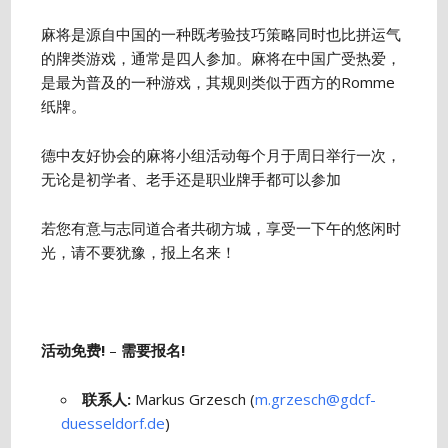
麻将是源自中国的一种既考验技巧策略同时也比拼运气
的牌类游戏，通常是四人参加。麻将在中国广受热爱，
是最为普及的一种游戏，其规则类似于西方的Romme
纸牌。
德中友好协会的麻将小组活动每个月于周日举行一次，
无论是初学者、老手还是职业牌手都可以参加
若您有意与志同道合者共砌方城，享受一下午的悠闲时
光，请不要犹豫，报上名来！
活动免费!
–
需要报名!
联系人:
Markus Grzesch (
m.grzesch@gdcf-
duesseldorf.de
)