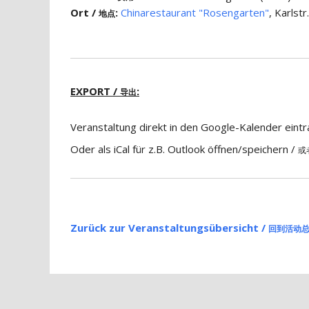
Ort /
:
Chinarestaurant "Rosengarten"
, Karlst
地点
EXPORT /
:
导出
Veranstaltung direkt in den Google-Kalender eint
Oder als iCal für z.B. Outlook öffnen/speichern /
或
Zurück zur Veranstaltungsübersicht /
回到活动