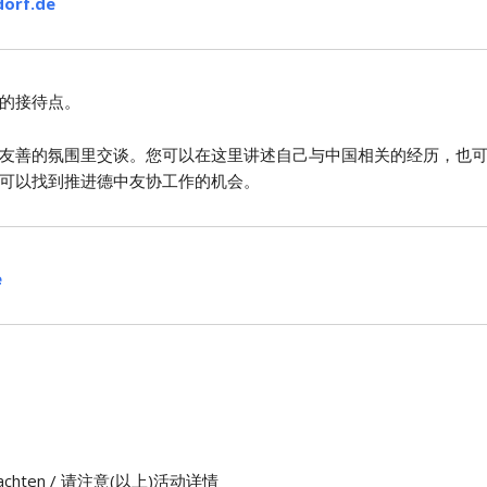
dorf.de
的接待点。
友善的氛围里交谈。您可以在这里讲述自己与中国相关的经历，也
可以找到推进德中友协工作的机会。
e
n) beachten / 请注意(以上)活动详情