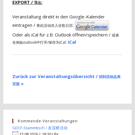
EXPORT /
:
导出
Veranstaltung direkt in den Google-Kalender
eintragen /
:
将此活动存入谷歌日历
Oder als iCal für z.B. Outlook öffnen/speichern /
或者
:
iCal
在例如outlook中打开/保存为iCal
Zurück zur Veranstaltungsübersicht /
回到活动总表
»
页面
Kommende Veranstaltungen
GDCF-Stammtisch / 友谊桥活动
13.08.2026 | 18:30 Uhr