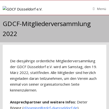
Zum
Inhalt
Menü
springen
GDCF-Mitgliederversammlung
2022
Die diesjährige ordentliche Mitgliederversammlung
der GDCF Düsseldorf e.V. wird am Samstag, den 19.
März 2022, stattfinden. Alle Mitglieder sind herzlich
eingeladen daran teilzunehmen, um den Verein auch
einmal von seiner organisatorischen Seite
kennenzulernen.
Ansprechpartner und weitere Infos:
Dieter
Böning (
d.boening@gdcf-duesseldorf.de
)