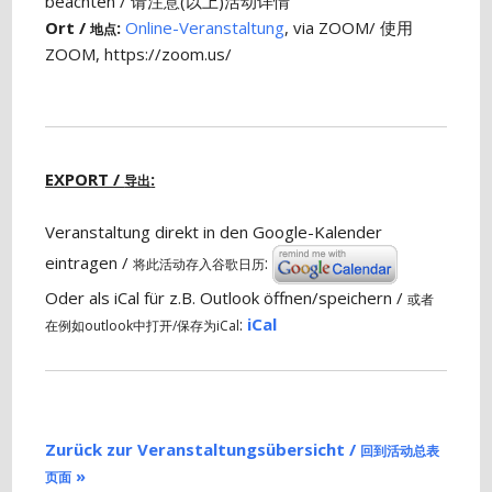
beachten / 请注意(以上)活动详情
Ort /
:
Online-Veranstaltung
, via ZOOM/ 使用
地点
ZOOM, https://zoom.us/
EXPORT /
:
导出
Veranstaltung direkt in den Google-Kalender
eintragen /
:
将此活动存入谷歌日历
Oder als iCal für z.B. Outlook öffnen/speichern /
或者
:
iCal
在例如outlook中打开/保存为iCal
Zurück zur Veranstaltungsübersicht /
回到活动总表
»
页面