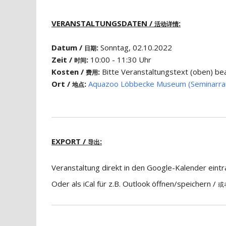
VERANSTALTUNGSDATEN /
:
活动详情
Datum /
:
Sonntag, 02.10.2022
日期
Zeit /
:
10:00 - 11:30 Uhr
时间
Kosten /
:
Bitte Veranstaltungstext (obe
费用
Ort /
:
Aquazoo Löbbecke Museum (Seminarr
地点
EXPORT /
:
导出
Veranstaltung direkt in den Google-Kalender eint
Oder als iCal für z.B. Outlook öffnen/speichern /
或