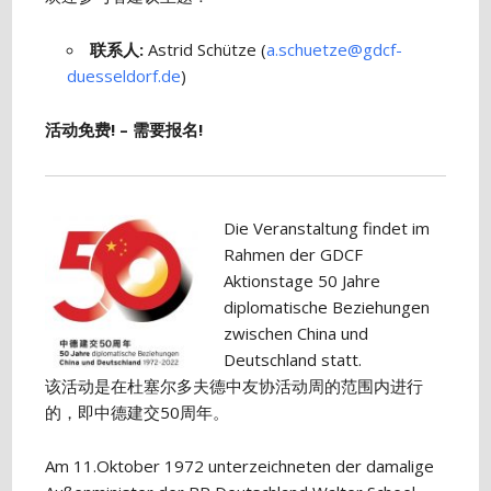
联系人
:
Astrid Schütze (
a.schuetze@gdcf-
duesseldorf.de
)
活动免费! – 需要报名!
Die Veranstaltung findet im
Rahmen der GDCF
Aktionstage 50 Jahre
diplomatische Beziehungen
zwischen China und
Deutschland statt.
该活动是在杜塞尔多夫德中友协活动周的范围内进行
的，即中德建交50周年。
Am 11.Oktober 1972 unterzeichneten der damalige