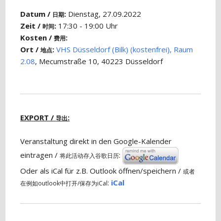
Datum /
:
Dienstag, 27.09.2022
日期
Zeit /
:
17:30 - 19:00 Uhr
时间
Kosten /
:
费用
Ort /
:
VHS Düsseldorf (Bilk) (kostenfrei), Raum
地点
2.08
, Mecumstraße 10, 40223 Düsseldorf
EXPORT /
:
导出
Veranstaltung direkt in den Google-Kalender
eintragen /
:
将此活动存入谷歌日历
Oder als iCal für z.B. Outlook öffnen/speichern /
或者
:
iCal
在例如outlook中打开/保存为iCal