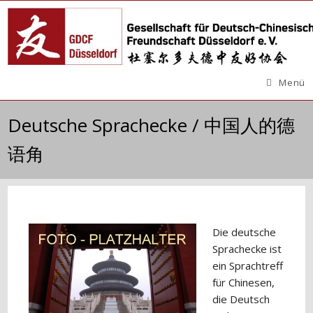
Zum
Inhalt
springen
Menü
Deutsche Sprachecke / 中国人的德
语角
Die deutsche
Sprachecke ist
ein Sprachtreff
für Chinesen,
die Deutsch