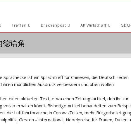
Treffen
Drachenpost
AK Wirtschaft
GDCF
国人的德语角
e Sprachecke ist ein Sprachtreff für Chinesen, die Deutsch reden
 ihren mündlichen Ausdruck verbessern und üben wollen.
en einen aktuellen Text, etwa einen Zeitungsartikel, den ihr zur
g vorab erhalten könnt. Bisherige Artikel behandelten zum Beispie
n: die Luftfahrtbranche in Corona-Zeiten, mehr Bürgerbeteiligung
lpolitik, Gesten – international, Nobelpreise für Frauen, Duzen 