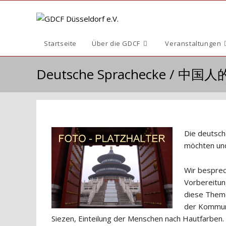
Zum
Inhalt
springen
Startseite
Über die GDCF
Veranstaltungen
Deutsche Sprachecke / 中
Die deutsch
möchten und
Wir besprech
Vorbereitun
diese Theme
der Kommuna
Siezen, Einteilung der Menschen nach Hautfarben.