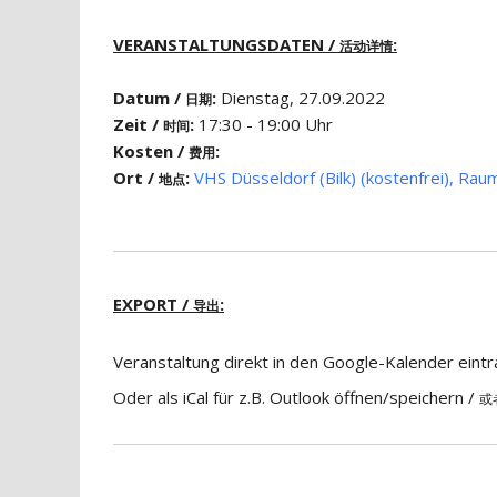
VERANSTALTUNGSDATEN /
:
活动详情
Datum /
:
Dienstag, 27.09.2022
日期
Zeit /
:
17:30 - 19:00 Uhr
时间
Kosten /
:
费用
Ort /
:
VHS Düsseldorf (Bilk) (kostenfrei), Rau
地点
EXPORT /
:
导出
Veranstaltung direkt in den Google-Kalender eint
Oder als iCal für z.B. Outlook öffnen/speichern /
或