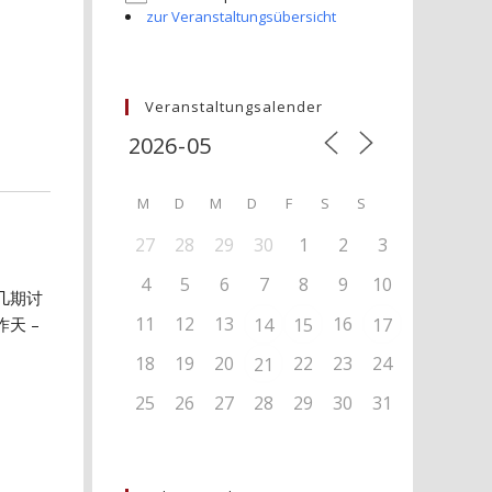
zur Veranstaltungsübersicht
Veranstaltungsalender
M
D
M
D
F
S
S
27
28
29
30
1
2
3
4
5
6
7
8
9
10
几期讨
11
12
13
16
天 –
14
15
17
18
19
20
22
23
24
21
25
26
27
28
29
30
31