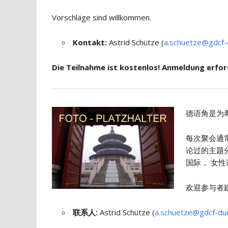
Vorschläge sind willkommen.
Kontakt:
Astrid Schütze (
a.schuetze@gdcf-
Die Teilnahme ist kostenlos! Anmeldung erford
德语角是为
每次聚会通
论过的主题
国际， 女性
欢迎参与者
联系人
:
Astrid Schütze (
a.schuetze@gdcf-du