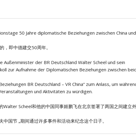
ionstage 50 Jahre diplomatische Beziehungen zwischen China und
的，即中德建交50周年。
 Außenminister der BR Deutschland Walter Scheel und sein
otokoll zur Aufnahme der Diplomatischen Beziehungen zwischen bei
 Beziehungen BR Deutschland – VR China“ zum Anlass, um währen
Veranstaltungen und Aktivitäten zu würdigen.
Walter Scheel和他的中国同事姬鹏飞在北京签署了两国之间建立
多夫中国节 „期间通过许多事件和活动来纪念这个日子。