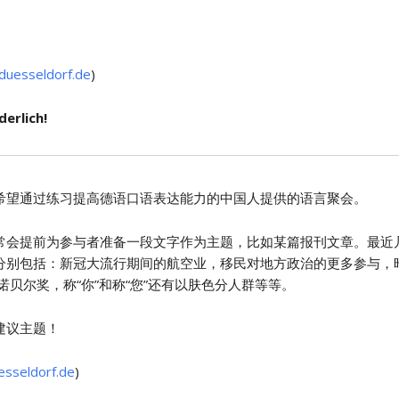
duesseldorf.de
)
erlich!
希望通过练习提高德语口语表达能力的中国人提供的语言聚会。
常会提前为参与者准备一段文字作为主题，比如某篇报刊文章。最近
分别包括：新冠大流行期间的航空业，移民对地方政治的更多参与，昨
诺贝尔奖，称“你”和称“您”还有以肤色分人群等等。
建议主题！
esseldorf.de
)