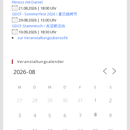
Fitness mit Daniel
21.08.2026 | 18:00 Uhr
GDCF - Sommerfest 2026 / 夏日烧烤节
29.08.2026 | 13:00 Uhr
GDCF-Stammtisch / 友谊桥活动
10.09.2026 | 18:30 Uhr
zur Veranstaltungsübersicht
Veranstaltungsalender
M
D
M
D
F
S
S
27
28
29
30
31
1
2
8
3
4
5
6
7
9