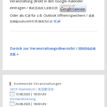
Veranstaltung direkt in den Google-Kalender
eintragen /
:
将此活动存入谷歌日历
Oder als iCal für z.B. Outlook öffnen/speichern /
或者
:
iCal
在例如outlook中打开/保存为iCal
Zurück zur Veranstaltungsübersicht /
回到活动总表
»
页面
Kommende Veranstaltungen
GDCF-Stammtisch / 友谊桥活动
13.08.2026 | 18:30 Uhr
Vorstandssitzung
20.08.2026 | 18:00 Uhr