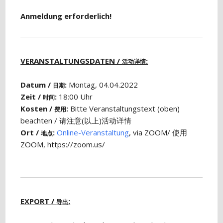
Anmeldung erforderlich!
VERANSTALTUNGSDATEN /
:
活动详情
Datum /
:
Montag, 04.04.2022
日期
Zeit /
:
18:00 Uhr
时间
Kosten /
:
Bitte Veranstaltungstext (oben)
费用
beachten / 请注意(以上)活动详情
Ort /
:
Online-Veranstaltung
, via ZOOM/ 使用
地点
ZOOM, https://zoom.us/
EXPORT /
:
导出