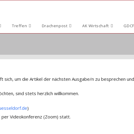
Treffen
Drachenpost
AK Wirtschaft
GDCF
ft sich, um die Artikel der nächsten Ausgabe/n zu besprechen und
chten, sind stets herzlich willkommen.
esseldorf.de
)
t per Videokonferenz (Zoom) statt.