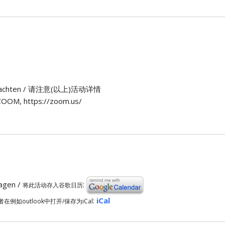
n) beachten / 请注意(以上)活动详情
OOM, https://zoom.us/
ragen /
:
将此活动存入谷歌日历
:
iCal
者在例如outlook中打开/保存为iCal