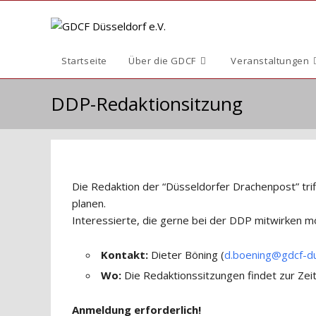
Zum
Inhalt
springen
Startseite
Über die GDCF
Veranstaltungen
DDP-Redaktionsitzung
Die Redaktion der “Düsseldorfer Drachenpost” trif
planen.
Interessierte, die gerne bei der DDP mitwirken mö
Kontakt:
Dieter Böning (
d.boening@gdcf-du
Wo:
Die Redaktionssitzungen findet zur Zei
Anmeldung erforderlich!