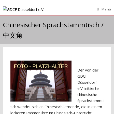
Zum
Inhalt
Menü
springen
Chinesischer Sprachstammtisch /
中文角
Der von der
GDCF
Düsseldorf
e.V. initiierte
chinesische
Sprachstammti
sch wendet sich an Chinesisch lernende, die in einem
lockeren Rahmen ihre im Chinesisch-Unterricht