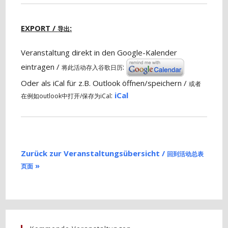
EXPORT /
:
导出
Veranstaltung direkt in den Google-Kalender
eintragen /
:
将此活动存入谷歌日历
Oder als iCal für z.B. Outlook öffnen/speichern /
或者
:
iCal
在例如outlook中打开/保存为iCal
Zurück zur Veranstaltungsübersicht /
回到活动总表
»
页面