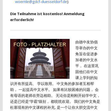
woernle@gdcf-duesseldorf.de
)
Die Teilnahme ist kostenlos! Anmeldung
erforderlich!
由德中友协倡
导举办的中文
角旨在促进参
加者的中文水
平， 在这里巩
固他们在中文
课上学到的知
识并有所提高、 学以致用。 中文角的参加者互相帮
助， 一起提高中文水平。 如果有比较困难的问题， 会
有母语的老师在旁边相助。 无论你是刚刚开始学中文，
还是已经是“学霸”级别， 都统统欢迎。 我们的中文角是
杜塞现有的中文课程的补充, 是一个让你大胆交流中文