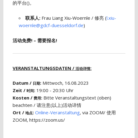
的平台()。
联系人
:
Frau Liang Xiu-Woernle / 修亮 (
l.xiu-
woernle@gdcf-duesseldorf.de
)
活动免费! – 需要报名!
VERANSTALTUNGSDATEN /
:
活动详情
Datum /
:
Mittwoch, 16.08.2023
日期
Zeit /
:
19:00 - 20:30 Uhr
时间
Kosten /
:
Bitte Veranstaltungstext (oben)
费用
beachten / 请注意(以上)活动详情
Ort /
:
Online-Veranstaltung
, via ZOOM/ 使用
地点
ZOOM, https://zoom.us/