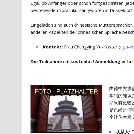
Egal, ob Anfänger oder schon fortgeschritten: Jed
bestehenden Sprachkursangeboten in Düsseldorf.
Eingeladen sind auch chinesische Muttersprachler,
anderen Aspekten der chinesischen Sprache besch
Kontakt:
Frau Changying Yu-Köster (
c.yu-k
Die Teilnahme ist kostenlos! Anmeldung erford
由德中友协
学到的知识
如果有比较
是已经是“学
个让你大胆交
联系人
:
F