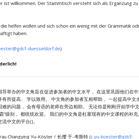
er ist willkommen. Der Stammtisch versteht sich als Ergänzung zu
 die helfen wollen und sich schon ein wenig mit der Grammatik od
äftigt haben.
oester@gdcf-duesseldorf.de
)
erlich!
倡导举办的中文角旨在促进参加者的中文水平， 在这里巩固他们在中
并有所提高、 学以致用。 中文角的参加者互相帮助， 一起提高中文
困难的问题， 会有母语的老师在旁边相助。 无论你是刚刚开始学中文
霸”级别， 都统统欢迎。 我们的中文角是杜塞现有的中文课程的补充,
流中文的平台()。
rau Changying Yu-Köster / 长缨 于-考斯特 (
c.yu-koester@gdcf-