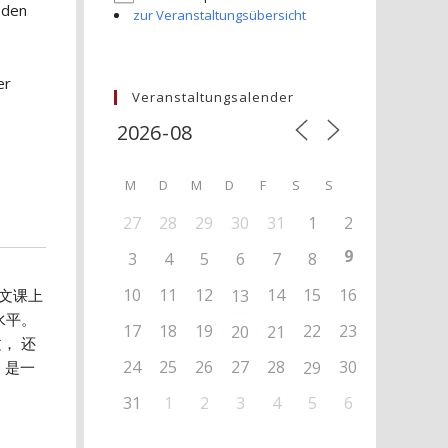
 den
zur Veranstaltungsübersicht
er
Veranstaltungsalender
M
D
M
D
F
S
S
27
28
29
30
31
1
2
9
3
4
5
6
7
8
10
11
12
14
15
16
文课上
13
水平。
17
18
19
22
23
20
21
， 还
24
25
26
27
28
30
 是一
29
31
1
2
3
4
5
6