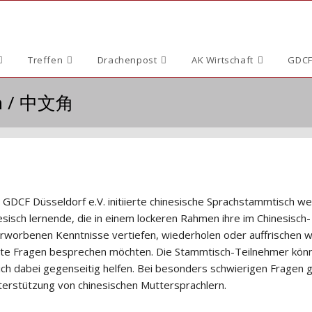
Treffen
Drachenpost
AK Wirtschaft
GDCF
ch / 中文角
 GDCF Düsseldorf e.V. initiierte chinesische Sprachstammtisch w
esisch lernende, die in einem lockeren Rahmen ihre im Chinesisch-
erworbenen Kenntnisse vertiefen, wiederholen oder auffrischen w
te Fragen besprechen möchten. Die Stammtisch-Teilnehmer kön
sich dabei gegenseitig helfen. Bei besonders schwierigen Fragen g
nterstützung von chinesischen Muttersprachlern.