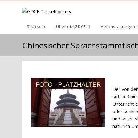
Zum
Inhalt
springen
Startseite
Über die GDCF
Veranstaltungen
Chinesischer Sprachstammtis
Der von der
sich an Chin
Unterricht 
oder konkre
und sollen 
natürlich U