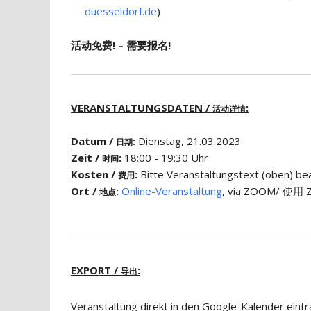
duesseldorf.de
)
活动免费! – 需要报名!
VERANSTALTUNGSDATEN /
:
活动详情
Datum /
:
Dienstag, 21.03.2023
日期
Zeit /
:
18:00 - 19:30 Uhr
时间
Kosten /
:
Bitte Veranstaltungstext (obe
费用
Ort /
:
Online-Veranstaltung
, via ZOOM/ 使用 Z
地点
EXPORT /
:
导出
Veranstaltung direkt in den Google-Kalender eint