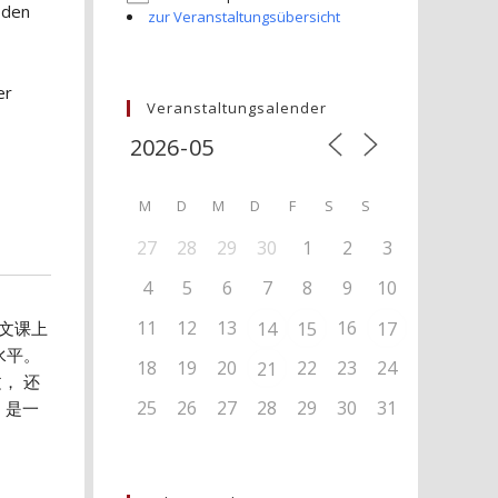
 den
zur Veranstaltungsübersicht
er
Veranstaltungsalender
M
D
M
D
F
S
S
27
28
29
30
1
2
3
4
5
6
7
8
9
10
11
12
13
16
文课上
14
15
17
水平。
18
19
20
22
23
24
21
， 还
25
26
27
28
29
30
31
 是一