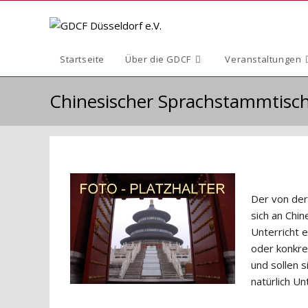
Zum
Inhalt
springen
Startseite
Über die GDCF
Veranstaltungen
Chinesischer Sprachstammtis
Der von der
sich an Chin
Unterricht 
oder konkre
und sollen 
natürlich U