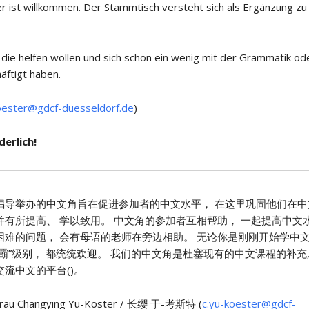
er ist willkommen. Der Stammtisch versteht sich als Ergänzung zu
 die helfen wollen und sich schon ein wenig mit der Grammatik od
äftigt haben.
oester@gdcf-duesseldorf.de
)
erlich!
倡导举办的中文角旨在促进参加者的中文水平， 在这里巩固他们在中
并有所提高、 学以致用。 中文角的参加者互相帮助， 一起提高中文
困难的问题， 会有母语的老师在旁边相助。 无论你是刚刚开始学中文
霸”级别， 都统统欢迎。 我们的中文角是杜塞现有的中文课程的补充,
流中文的平台()。
rau Changying Yu-Köster / 长缨 于-考斯特 (
c.yu-koester@gdcf-