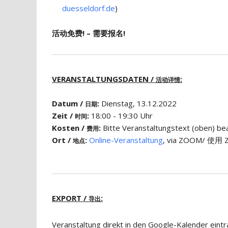
duesseldorf.de
)
活动免费! – 需要报名!
VERANSTALTUNGSDATEN /
:
活动详情
Datum /
:
Dienstag, 13.12.2022
日期
Zeit /
:
18:00 - 19:30 Uhr
时间
Kosten /
:
Bitte Veranstaltungstext (obe
费用
Ort /
:
Online-Veranstaltung
, via ZOOM/ 使用 Z
地点
EXPORT /
:
导出
Veranstaltung direkt in den Google-Kalender eint