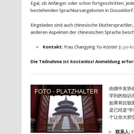
Egal, ob Anfänger oder schon fortgeschritten: Jed
bestehenden Sprachkursangeboten in Düsseldorf.
Eingeladen sind auch chinesische Muttersprachler,
anderen Aspekten der chinesischen Sprache besch
Kontakt:
Frau Changying Yu-Köster (
c.yu-k
Die Teilnahme ist kostenlos! Anmeldung erford
由德中友协
学到的知识
如果有比较
是已经是“学
个让你大胆交
联系人
:
F