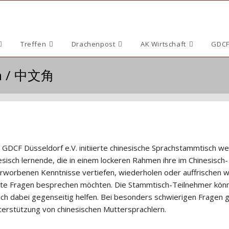
Treffen
Drachenpost
AK Wirtschaft
GDCF
ch / 中文角
 GDCF Düsseldorf e.V. initiierte chinesische Sprachstammtisch w
esisch lernende, die in einem lockeren Rahmen ihre im Chinesisch-
erworbenen Kenntnisse vertiefen, wiederholen oder auffrischen w
te Fragen besprechen möchten. Die Stammtisch-Teilnehmer kön
sich dabei gegenseitig helfen. Bei besonders schwierigen Fragen g
nterstützung von chinesischen Muttersprachlern.