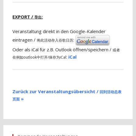
EXPORT /
:
导出
Veranstaltung direkt in den Google-Kalender
eintragen /
:
将此活动存入谷歌日历
Oder als iCal für z.B. Outlook öffnen/speichern /
或者
:
iCal
在例如outlook中打开/保存为iCal
Zurück zur Veranstaltungsübersicht /
回到活动总表
»
页面