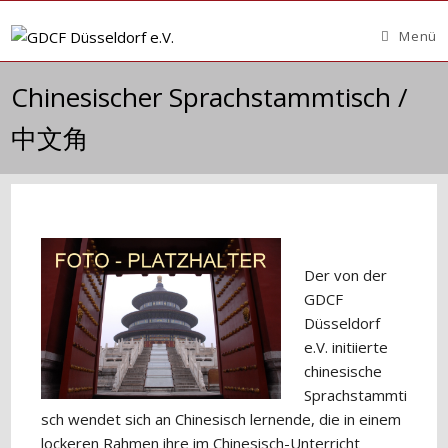
Zum
Inhalt
Menü
springen
Chinesischer Sprachstammtisch /
中文角
Der von der
GDCF
Düsseldorf
e.V. initiierte
chinesische
Sprachstammti
sch wendet sich an Chinesisch lernende, die in einem
lockeren Rahmen ihre im Chinesisch-Unterricht