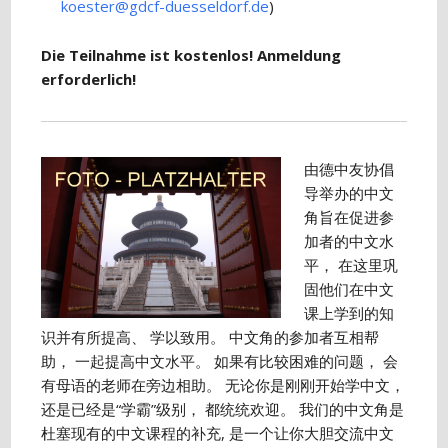
koester@gdcf-duesseldorf.de
)
Die Teilnahme ist kostenlos! Anmeldung
erforderlich!
由德中友协倡
导举办的中文
角旨在促进参
加者的中文水
平， 在这里巩
固他们在中文
课上学到的知
识并有所提高、 学以致用。 中文角的参加者互相帮
助， 一起提高中文水平。 如果有比较困难的问题， 会
有母语的老师在旁边相助。 无论你是刚刚开始学中文，
还是已经是“学霸”级别， 都统统欢迎。 我们的中文角是
杜塞现有的中文课程的补充, 是一个让你大胆交流中文