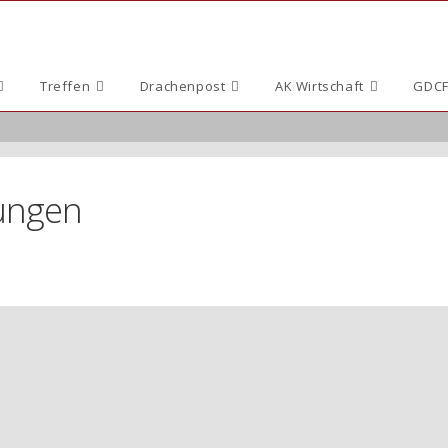
Treffen
Drachenpost
AK Wirtschaft
GDCF
ungen