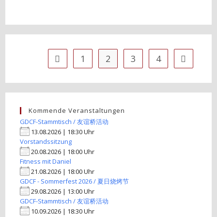
1
2
3
4
Zur vorherigen Seite
Zur nächst
Kommende Veranstaltungen
GDCF-Stammtisch / 友谊桥活动
13.08.2026 | 18:30 Uhr
Vorstandssitzung
20.08.2026 | 18:00 Uhr
Fitness mit Daniel
21.08.2026 | 18:00 Uhr
GDCF - Sommerfest 2026 / 夏日烧烤节
29.08.2026 | 13:00 Uhr
GDCF-Stammtisch / 友谊桥活动
10.09.2026 | 18:30 Uhr