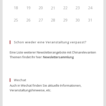
18
19
20
22
23
24
21
25
26
27
28
29
30
31
Schon wieder eine Veranstaltung verpasst?
Eine Liste weiterer Newsletterangebote mit Chinarelevanten
Themen findet Ihr hier:
Newslettersammlung
Wechat
Auch in Wechat finden Sie aktuelle Informationen,
Veranstaltungshinweise, etc.