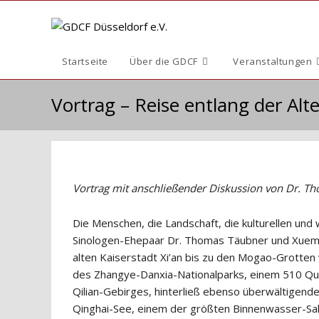
Zum
Inhalt
springen
Startseite
Über die GDCF
Veranstaltungen
Vortrag – Reise entlang der Al
Vortrag mit anschließender Diskussion von Dr. T
Die Menschen, die Landschaft, die kulturellen und
Sinologen-Ehepaar Dr. Thomas Täubner und Xuemei
alten Kaiserstadt Xi’an bis zu den Mogao-Grotte
des Zhangye-Danxia-Nationalparks, einem 510 Qu
Qilian-Gebirges, hinterließ ebenso überwältigende
Qinghai-See, einem der größten Binnenwasser-Sal