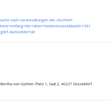
/suche-nach-veranstaltungen-der-vhs.html?
ise+entlang+der+alten+Seidenstrasse&katid=1561
dcf-duesseldorf.de
 Bertha-von-Suttner-Platz 1, Saal 2, 40227 Düsseldorf