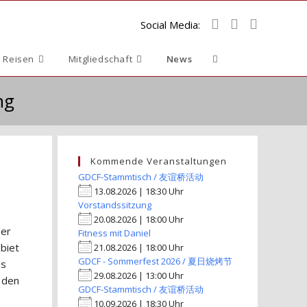
Social Media:
Website-
 Reisen
Mitgliedschaft
News
Suche
ng
umschalten
Kommende Veranstaltungen
GDCF-Stammtisch / 友谊桥活动
13.08.2026 | 18:30 Uhr
Vorstandssitzung
20.08.2026 | 18:00 Uhr
der
Fitness mit Daniel
biet
21.08.2026 | 18:00 Uhr
GDCF - Sommerfest 2026 / 夏日烧烤节
es
29.08.2026 | 13:00 Uhr
 den
GDCF-Stammtisch / 友谊桥活动
10.09.2026 | 18:30 Uhr