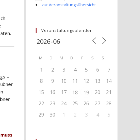
zur Veranstaltungsübersicht
och
e
Veranstaltungsalender
raten.
M
D
M
D
F
S
S
1
2
3
4
5
6
7
igs –
8
9
10
11
12
13
14
äubner
in
15
16
17
20
21
18
19
ubner-
22
23
24
25
26
27
28
29
30
1
2
3
4
5
s muss