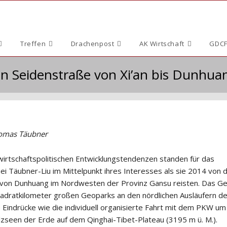
Treffen
Drachenpost
AK Wirtschaft
GDCF
ten Seidenstraße von Xi’an bis Dunhua
homas Täubner
 wirtschaftspolitischen Entwicklungstendenzen standen für das
 Täubner-Liu im Mittelpunkt ihres Interesses als sie 2014 von 
n von Dunhuang im Nordwesten der Provinz Gansu reisten. Das Ge
adratkilometer großen Geoparks an den nördlichen Ausläufern d
 Eindrücke wie die individuell organisierte Fahrt mit dem PKW um
zseen der Erde auf dem Qinghai-Tibet-Plateau (3195 m ü. M.).