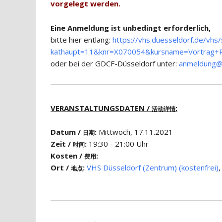
vorgelegt werden.
Eine Anmeldung ist unbedingt erforderlich,
bitte hier entlang:
https://vhs.duesseldorf.de/vhs
kathaupt=11&knr=X070054&kursname=Vortrag+Re
oder bei der GDCF-Düsseldorf unter:
anmeldung@g
VERANSTALTUNGSDATEN /
:
活动详情
Datum /
:
Mittwoch, 17.11.2021
日期
Zeit /
:
19:30 - 21:00 Uhr
时间
Kosten /
:
费用
Ort /
:
VHS Düsseldorf (Zentrum) (kostenfrei)
,
地点