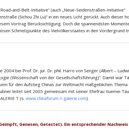
„Road-and-Belt-Initiative“ (auch „Neue-Seidenstraßen-Initiative“
straße (Sichou Zhi Lu)“ in ein neues Licht gerückt. Auch dieser h
n diesem Vortrag Berücksichtigung. Doch die spannendsten Moment
igiösen Schmelzpunkte des Vielvölkerstaates in den Vordergrund t
2004 bei Prof. Dr. jur. Dr. phil. Harro von Senger (Albert – Ludw
agogie (Wissenschaft von der Gesellschaftsführung)“. Damit war T
esem für den Aufstieg Chinas zur Weltmacht maßgeblichen Thema 
ubner leitet seit 2005 gemeinsam mit seiner Ehefrau Xuemei Tä
GALERIE T (s.
www.chinaforum-t-galerie.com
).
(Geimpft, Genesen, Getestet). Ein entsprechender Nachwei