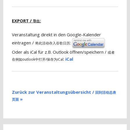
EXPORT /
:
导出
Veranstaltung direkt in den Google-Kalender
eintragen /
:
将此活动存入谷歌日历
Oder als iCal für z.B. Outlook öffnen/speichern /
或者
:
iCal
在例如outlook中打开/保存为iCal
Zurück zur Veranstaltungsübersicht /
回到活动总表
»
页面