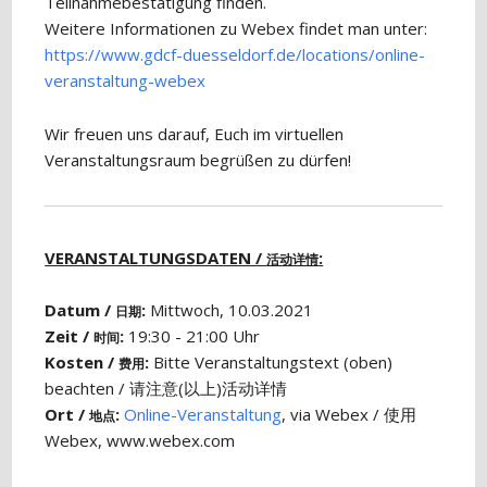
Teilnahmebestätigung finden.
Weitere Informationen zu Webex findet man unter:
https://www.gdcf-duesseldorf.de/locations/online-
veranstaltung-webex
Wir freuen uns darauf, Euch im virtuellen
Veranstaltungsraum begrüßen zu dürfen!
VERANSTALTUNGSDATEN /
:
活动详情
Datum /
:
Mittwoch, 10.03.2021
日期
Zeit /
:
19:30 - 21:00 Uhr
时间
Kosten /
:
Bitte Veranstaltungstext (oben)
费用
beachten / 请注意(以上)活动详情
Ort /
:
Online-Veranstaltung
, via Webex / 使用
地点
Webex, www.webex.com