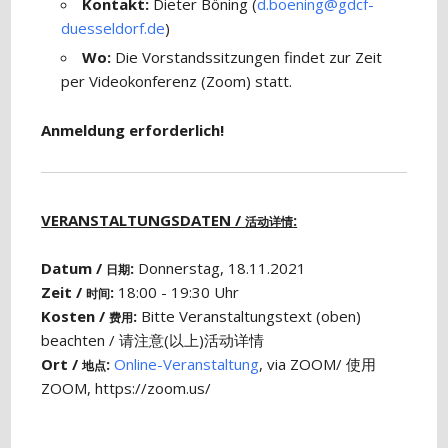
Kontakt:
Dieter Böning (
d.boening@gdcf-
duesseldorf.de
)
Wo:
Die Vorstandssitzungen findet zur Zeit
per Videokonferenz (Zoom) statt.
Anmeldung erforderlich!
VERANSTALTUNGSDATEN /
:
活动详情
Datum /
:
Donnerstag, 18.11.2021
日期
Zeit /
:
18:00 - 19:30 Uhr
时间
Kosten /
:
Bitte Veranstaltungstext (oben)
费用
beachten / 请注意(以上)活动详情
Ort /
:
Online-Veranstaltung
, via ZOOM/ 使用
地点
ZOOM, https://zoom.us/