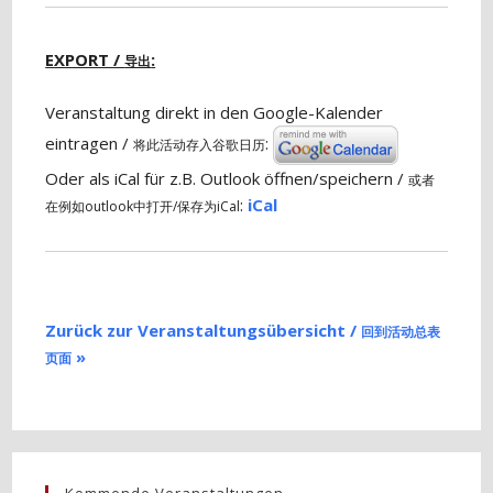
EXPORT /
:
导出
Veranstaltung direkt in den Google-Kalender
eintragen /
:
将此活动存入谷歌日历
Oder als iCal für z.B. Outlook öffnen/speichern /
或者
:
iCal
在例如outlook中打开/保存为iCal
Zurück zur Veranstaltungsübersicht /
回到活动总表
»
页面