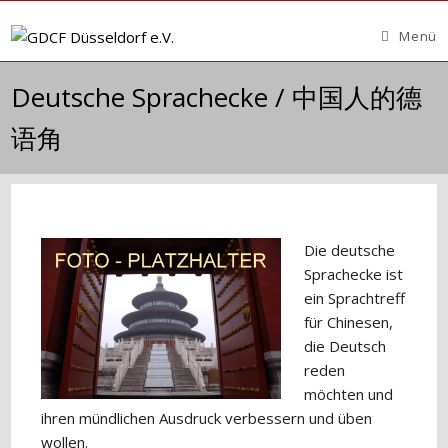
Zum
Inhalt
Menü
springen
Deutsche Sprachecke / 中国人的德
语角
Die deutsche
Sprachecke ist
ein Sprachtreff
für Chinesen,
die Deutsch
reden
möchten und
ihren mündlichen Ausdruck verbessern und üben
wollen.