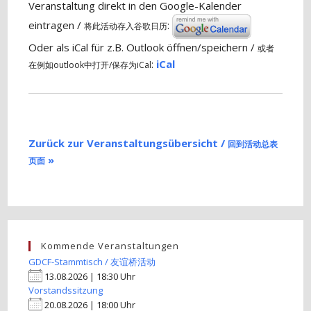
Veranstaltung direkt in den Google-Kalender
eintragen /
:
将此活动存入谷歌日历
Oder als iCal für z.B. Outlook öffnen/speichern /
或者
:
iCal
在例如outlook中打开/保存为iCal
Zurück zur Veranstaltungsübersicht /
回到活动总表
»
页面
Kommende Veranstaltungen
GDCF-Stammtisch / 友谊桥活动
13.08.2026 | 18:30 Uhr
Vorstandssitzung
20.08.2026 | 18:00 Uhr