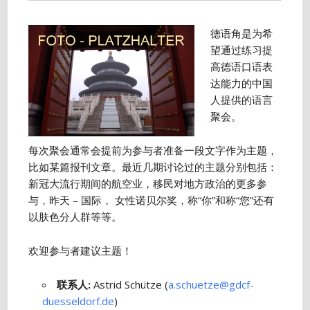
德语角是为希
望通过练习提
高德语口语表
达能力的中国
人提供的语言
聚会。
每次聚会通常会提前为参与者准备一段文字作为主题，
比如某篇报刊文章。最近几期讨论过的主题分别包括：
新冠大流行期间的航空业，移民对地方政治的更多参
与，昨天 – 国际， 女性诺贝尔奖，称“你”和称“您”还有
以肤色分人群等等。
欢迎参与者建议主题！
联系人
:
Astrid Schütze (
a.schuetze@gdcf-
duesseldorf.de
)